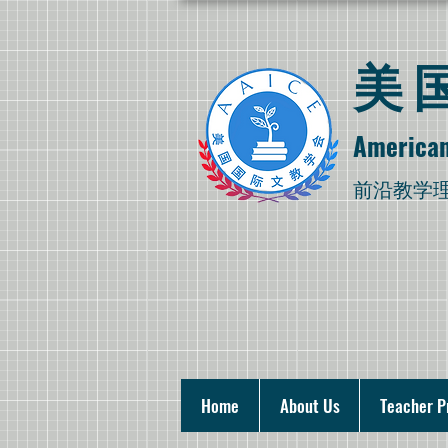
​
American
​前沿教学
Home
About Us
Teacher P