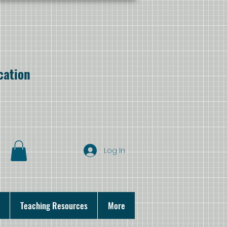
cation
Log In
Teaching Resources
More