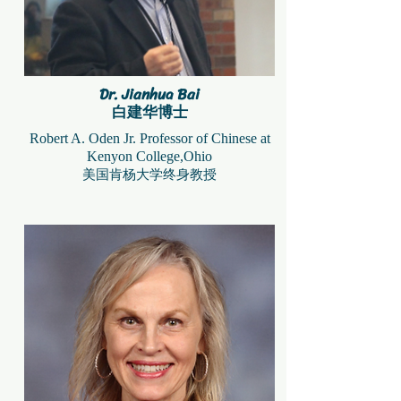
Dr. Jianhua Bai
白建华博士
Robert A. Oden Jr. Professor of Chinese at
Kenyon College,Ohio
美国肯杨大学终身教授